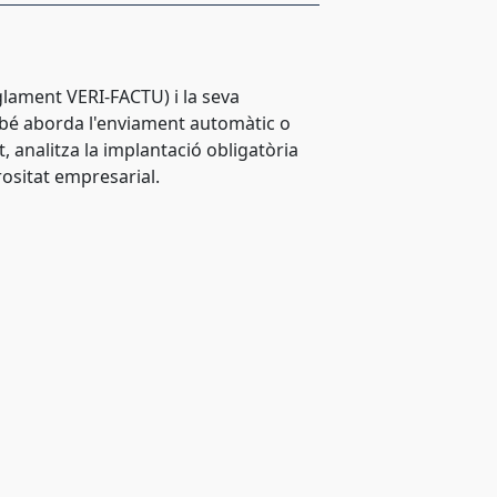
glament VERI-FACTU) i la seva
ambé aborda l'enviament automàtic o
, analitza la implantació obligatòria
orositat empresarial.