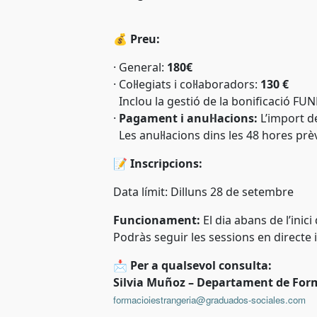
💰
Preu:
·
General:
180€
·
Col·legiats i col·laboradors:
130 €
Inclou la gestió de la bonificació FU
·
Pagament i anul·lacions:
L’import de
Les anul·lacions dins les 48 hores prè
📝
Inscripcions:
Data límit:
Dilluns 28 de setembre
Funcionament:
El dia abans de l’inici
Podràs seguir les sessions en directe i
📩
Per a qualsevol consulta:
Silvia Muñoz – Departament de For
formacioiestrangeria@graduados-sociales.com