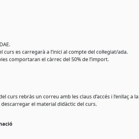
NDAE.
l curs es carregarà a l’inici al compte del col·legiat/ada.
vies comportaran el càrrec del 50% de l’import.
 del curs rebràs un correu amb les claus d’accés i l’enllaç a l
 descarregar el material didàctic del curs.
mació