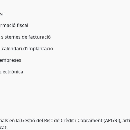
ea
ormació fiscal
ls sistemes de facturació
i calendari d'implantació
e empreses
 electrònica
als en la Gestió del Risc de Crèdit i Cobrament (APGRI), artic
cat.