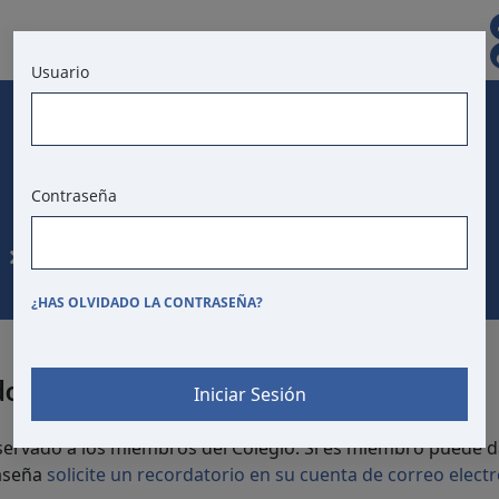
CAS
CONTACTO
Usuario
BOLSA DE TRABAJO
T. DE ANUNCIOS
Contraseña
Consultoría laboral
¿HAS OLVIDADO LA CONTRASEÑA?
dos
servado a los miembros del Colegio. Si es miembro puede d
raseña
solicite un recordatorio en su cuenta de correo electr