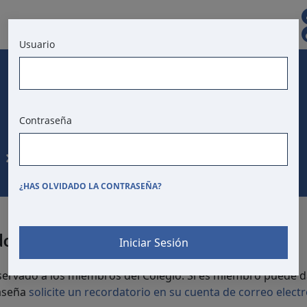
CAS
CONTACTO
Usuario
BOLSA DE TRABAJO
T. DE ANUNCIOS
Contraseña
Consultoría fiscal
¿HAS OLVIDADO LA CONTRASEÑA?
dos
servado a los miembros del Colegio. Si es miembro puede d
raseña
solicite un recordatorio en su cuenta de correo electr