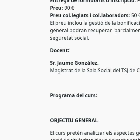
Entrega de formularis d'inscripció:
F
Preu:
90 €
Preu col.legiats i col.laboradors:
50 
El preu inclou la gestió de la bonific
general podran recuperar parcialment 
seguretat social.
Docent:
Sr. Jaume González.
Magistrat de la Sala Social del TSJ de
Programa del curs:
OBJECTIU GENERAL
El curs pretén analitzar els aspectes 