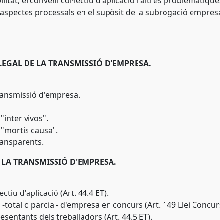
ilitat, el conveni col·lectiu d'aplicació i altres problemàtiqu
aspectes processals en el supòsit de la subrogació empresa
 LEGAL DE LA TRANSMISSIÓ D'EMPRESA.
 transmissió d'empresa.
"inter vivos".
 "mortis causa".
ransparents.
E LA TRANSMISSIÓ D'EMPRESA.
ctiu d'aplicació (Art. 44.4 ET).
ó -total o parcial- d'empresa en concurs (Art. 149 Llei Concurs
sentants dels treballadors (Art. 44.5 ET).