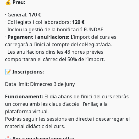
💰
Preu:
·
General:
170 €
·
Col·legiats i col·laboradors:
120 €
Inclou la gestió de la bonificació FUNDAE.
·
Pagament i anul·lacions:
L’import del curs es
carregarà a l’inici al compte del col·legiat/ada.
Les anul·lacions dins les 48 hores prèvies
comportaran el càrrec del 50% de l’import.
📝
Inscripcions:
Data límit:
Dimecres 3 de juny
Funcionament:
El dia abans de l’inici del curs rebràs
un correu amb les claus d’accés i l’enllaç a la
plataforma virtual.
Podràs seguir les sessions en directe i descarregar el
material didàctic del curs.
📩
Per a qualsevol consulta: