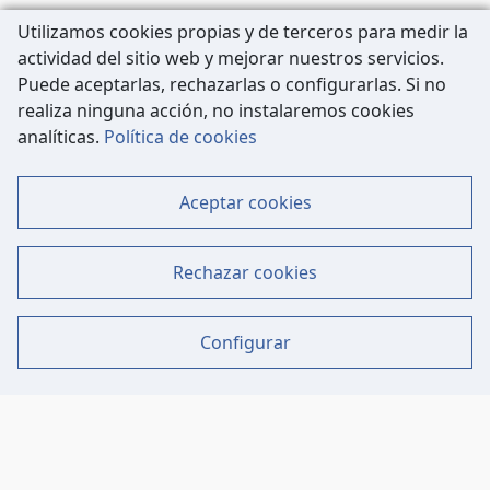
Utilizamos cookies propias y de terceros para medir la
actividad del sitio web y mejorar nuestros servicios.
Puede aceptarlas, rechazarlas o configurarlas. Si no
realiza ninguna acción, no instalaremos cookies
Carrer de Còrsega, 227
analíticas.
Política de cookies
08036 Barcelona
Tel: 933 63 33 80
Aceptar cookies
Contacto
Mapa Web
Rechazar cookies
Datos Legales
Política de Cookies
Configurar
Aviso Legal - Política de Privacidad
Canal de protección del denunciante
REDES SOCIALES