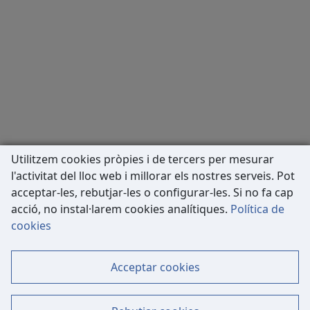
Utilitzem cookies pròpies i de tercers per mesurar
l'activitat del lloc web i millorar els nostres serveis. Pot
acceptar-les, rebutjar-les o configurar-les. Si no fa cap
acció, no instal·larem cookies analítiques.
Política de
Carrer de Còrsega, 227
cookies
08036 Barcelona
Tel: 933 63 33 80
Acceptar cookies
Contacte
Mapa Web