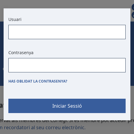
CAT
CONTACTE
Usuari
BORSA DE TREBALL
T. D'ANUNCIS
Contrasenya
Ordenances
HAS OBLIDAT LA CONTRASENYA?
ats
servat als membres del Col·legi. Si és membre pot accedir p
 un recordatori al seu correu electrònic.