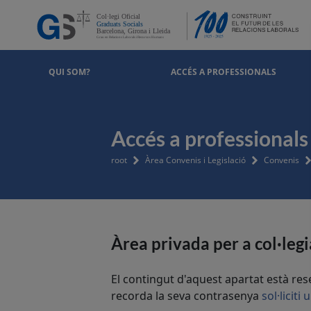
QUI SOM?
ACCÉS A PROFESSIONALS
Accés a professionals
root
Àrea Convenis i Legislació
Convenis
Àrea privada per a col·legi
El contingut d'aquest apartat està re
recorda la seva contrasenya
sol·liciti