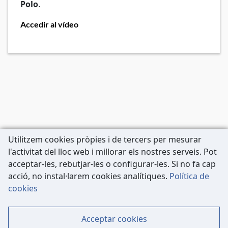
Polo
.
Accedir al vídeo
Utilitzem cookies pròpies i de tercers per mesurar
l'activitat del lloc web i millorar els nostres serveis. Pot
acceptar-les, rebutjar-les o configurar-les. Si no fa cap
acció, no instal·larem cookies analítiques.
Política de
Carrer de Còrsega, 227
cookies
08036 Barcelona
Tel: 933 63 33 80
Acceptar cookies
Contacte