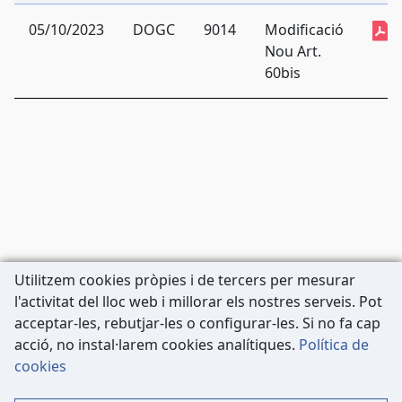
05/10/2023
DOGC
9014
Modificació
Nou Art.
60bis
Utilitzem cookies pròpies i de tercers per mesurar
l'activitat del lloc web i millorar els nostres serveis. Pot
acceptar-les, rebutjar-les o configurar-les. Si no fa cap
acció, no instal·larem cookies analítiques.
Política de
Carrer de Còrsega, 227
cookies
08036 Barcelona
Tel: 933 63 33 80