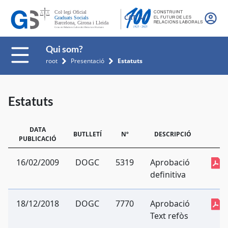
CAT
Qui som?
root
Presentació
Estatuts
Estatuts
DATA
BUTLLETÍ
Nº
DESCRIPCIÓ
PUBLICACIÓ
16/02/2009
DOGC
5319
Aprobació
definitiva
18/12/2018
DOGC
7770
Aprobació
Text refòs