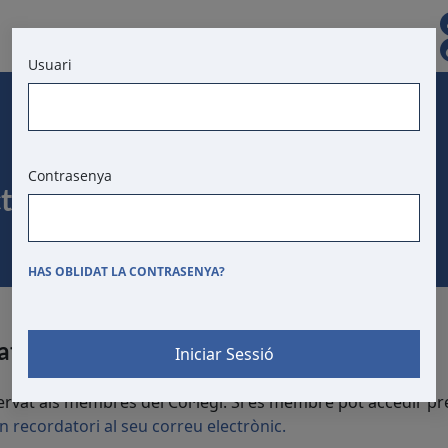
CAT
CONTACTE
Usuari
BORSA DE TREBALL
T. D'ANUNCIS
Contrasenya
cte
HAS OBLIDAT LA CONTRASENYA?
ats
servat als membres del Col·legi. Si és membre pot accedir p
 un recordatori al seu correu electrònic.