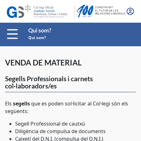
CAT
Qui som?
Qui som?
VENDA DE MATERIAL
Segells Professionals i carnets
col·laboradors/es
Els
segells
que es poden sol·licitar al Col·legi són els
següents:
Segell Professional de cautxú
Diligència de compulsa de documents
Caixetí del D.N.I. (compulsa del D.N.I.)