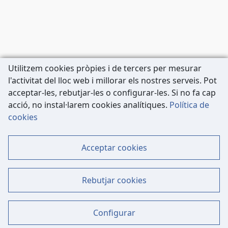
Utilitzem cookies pròpies i de tercers per mesurar
l'activitat del lloc web i millorar els nostres serveis. Pot
acceptar-les, rebutjar-les o configurar-les. Si no fa cap
acció, no instal·larem cookies analítiques.
Política de
Carrer de Còrsega, 227
cookies
08036 Barcelona
Tel: 933 63 33 80
Acceptar cookies
Contacte
Mapa Web
Rebutjar cookies
Dades Legals
Política de Cookies
Configurar
Avís Legal - Política de Privacitat